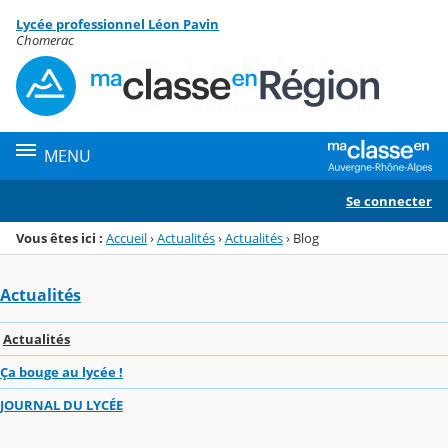
Panneau de gestion des cookies
Lycée professionnel Léon Pavin
Menu de la rubrique
Contenu
Chomerac
MENU
Se connecter
Vous êtes ici :
Accueil
›
Actualités
›
Actualités
›
Blog
Actualités
Actualités
Ça bouge au lycée !
JOURNAL DU LYCÉE