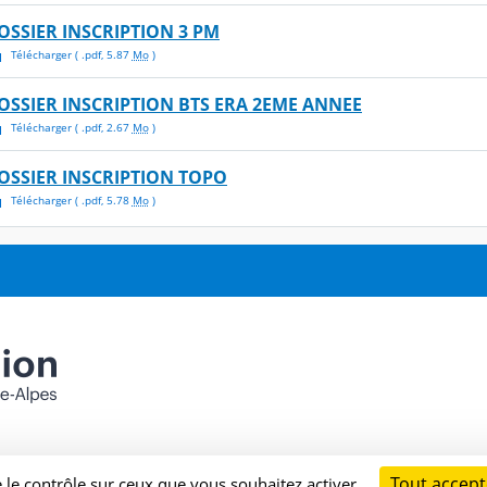
OSSIER INSCRIPTION 3 PM
Télécharger
( .
pdf
,
5.87
Mo
)
OSSIER INSCRIPTION BTS ERA 2EME ANNEE
Télécharger
( .
pdf
,
2.67
Mo
)
OSSIER INSCRIPTION TOPO
Télécharger
( .
pdf
,
5.78
Mo
)
Tout accept
e le contrôle sur ceux que vous souhaitez activer