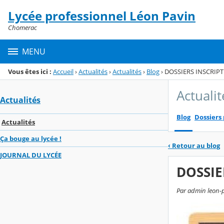
Panneau de gestion des cookies
Lycée professionnel Léon Pavin
Menu de la rubrique
Contenu
Chomerac
MENU
Vous êtes ici :
Accueil
›
Actualités
›
Actualités
›
Blog
›
DOSSIERS INSCRIPT
Actualit
Actualités
Blog
Dossiers
Actualités
Ça bouge au lycée !
‹
Retour au blog
JOURNAL DU LYCÉE
DOSSIE
Par admin leon-pa