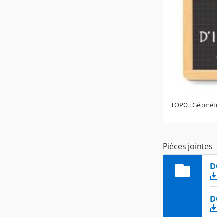
TOPO : Géomét
Pièces jointes
D
D