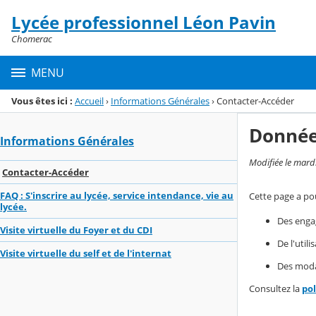
Panneau de gestion des cookies
Lycée professionnel Léon Pavin
Menu de la rubrique
Contenu
Chomerac
MENU
Vous êtes ici :
Accueil
›
Informations Générales
›
Contacter-Accéder
Donnée
Informations Générales
Modifiée le mard
Contacter-Accéder
FAQ : S'inscrire au lycée, service intendance, vie au
Cette page a pou
lycée.
Des enga
Visite virtuelle du Foyer et du CDI
De l'util
Visite virtuelle du self et de l'internat
Des modal
Consultez la
po