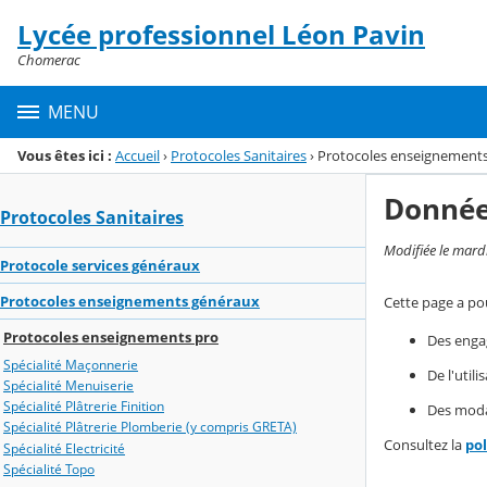
Panneau de gestion des cookies
Lycée professionnel Léon Pavin
Menu de la rubrique
Contenu
Chomerac
MENU
Vous êtes ici :
Accueil
›
Protocoles Sanitaires
›
Protocoles enseignements
Donnée
Protocoles Sanitaires
Modifiée le mard
Protocole services généraux
Protocoles enseignements généraux
Cette page a pou
Protocoles enseignements pro
Des enga
Spécialité Maçonnerie
De l'util
Spécialité Menuiserie
Spécialité Plâtrerie Finition
Des modal
Spécialité Plâtrerie Plomberie (y compris GRETA)
Consultez la
po
Spécialité Electricité
Spécialité Topo