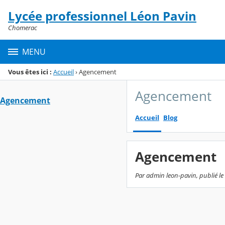
Panneau de gestion des cookies
Lycée professionnel Léon Pavin
Menu de la rubrique
Contenu
Chomerac
MENU
Vous êtes ici :
Accueil
›
Agencement
Agencement
Agencement
Accueil
Blog
Agencement
Par admin leon-pavin, publié le 