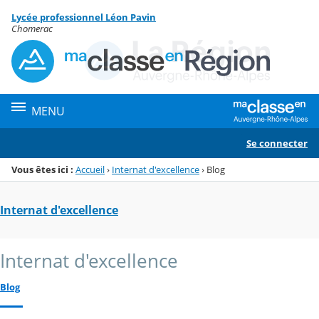
Panneau de gestion des cookies
Lycée professionnel Léon Pavin
Menu de la rubrique
Contenu
Chomerac
MENU
Se connecter
Vous êtes ici :
Accueil
›
Internat d'excellence
›
Blog
Internat d'excellence
Internat d'excellence
Blog