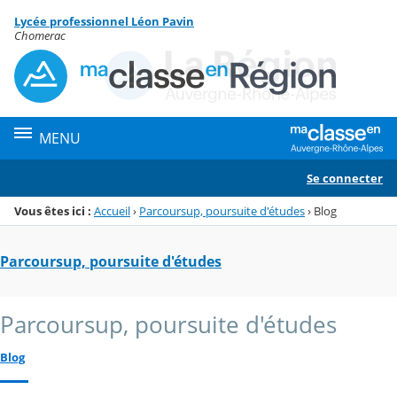
Panneau de gestion des cookies
Lycée professionnel Léon Pavin
Menu de la rubrique
Contenu
Chomerac
MENU
Se connecter
Vous êtes ici :
Accueil
›
Parcoursup, poursuite d'études
›
Blog
Parcoursup, poursuite d'études
Parcoursup, poursuite d'études
Blog