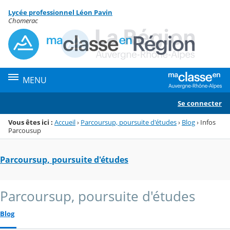
Panneau de gestion des cookies
Lycée professionnel Léon Pavin
Menu de la rubrique
Contenu
Chomerac
MENU
Se connecter
Vous êtes ici :
Accueil
›
Parcoursup, poursuite d'études
›
Blog
›
Infos
Parcousup
Parcoursup, poursuite d'études
Parcoursup, poursuite d'études
Blog