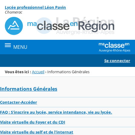
Panneau de gestion des cookies
Lycée professionnel Léon Pavin
Menu de la rubrique
Contenu
Chomerac
MENU
Se connecter
Vous êtes ici :
Accueil
›
Informations Générales
Informations Générales
Contacter-Accéder
FAQ : S'inscrire au lycée, service intendance, vie au lycée.
Visite virtuelle du Foyer et du CDI
Visite virtuelle du self et de l'internat