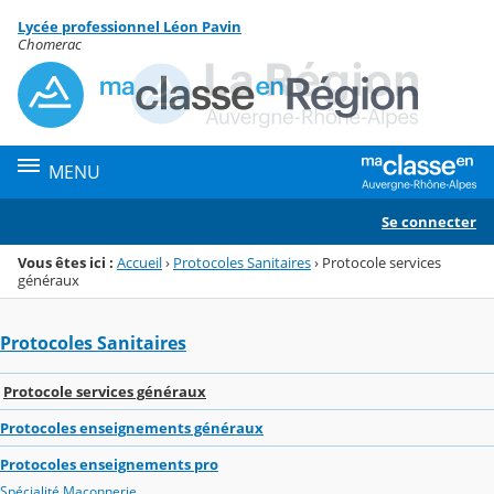
Panneau de gestion des cookies
Lycée professionnel Léon Pavin
Menu de la rubrique
Contenu
Chomerac
MENU
Se connecter
Vous êtes ici :
Accueil
›
Protocoles Sanitaires
›
Protocole services
généraux
Protocoles Sanitaires
Protocole services généraux
Protocoles enseignements généraux
Protocoles enseignements pro
Spécialité Maçonnerie